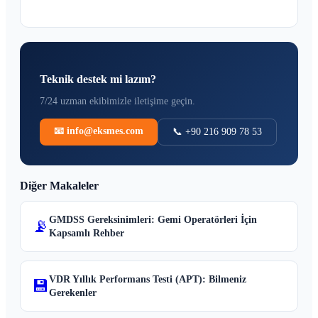
Teknik destek mi lazım?
7/24 uzman ekibimizle iletişime geçin.
📧 info@eksmes.com
📞 +90 216 909 78 53
Diğer Makaleler
GMDSS Gereksinimleri: Gemi Operatörleri İçin
📡
Kapsamlı Rehber
VDR Yıllık Performans Testi (APT): Bilmeniz
💾
Gerekenler