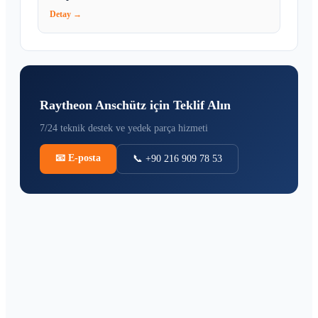
Detay →
Raytheon Anschütz için Teklif Alın
7/24 teknik destek ve yedek parça hizmeti
📧
E-posta
📞 +90 216 909 78 53