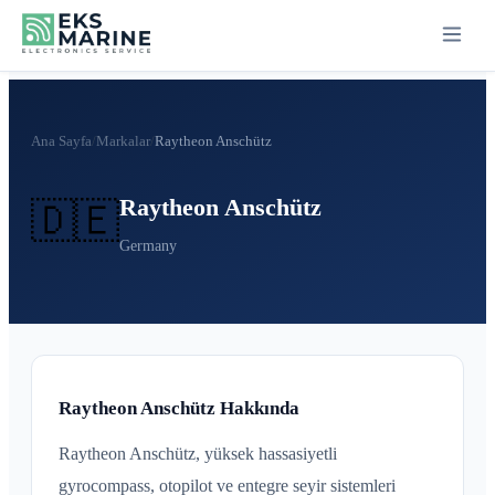
Ana Sayfa
/
Markalar
/
Raytheon Anschütz
Raytheon Anschütz
🇩🇪
Germany
Raytheon Anschütz Hakkında
Raytheon Anschütz, yüksek hassasiyetli
gyrocompass, otopilot ve entegre seyir sistemleri