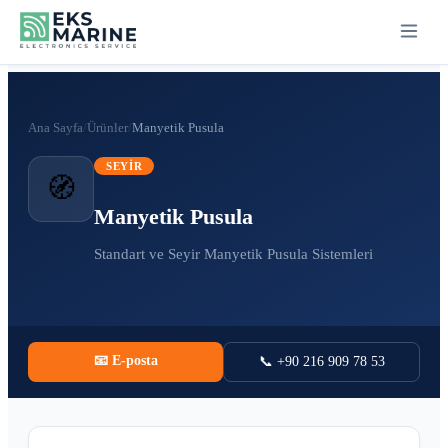
Ana Sayfa
/
Ürünler
/
Manyetik Pusula
SEYIR
🧭
Manyetik Pusula
Standart ve Seyir Manyetik Pusula Sistemleri
📧 E-posta
📞 +90 216 909 78 53