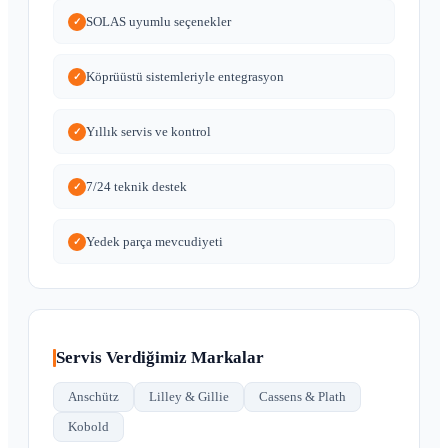
SOLAS uyumlu seçenekler
✓
Köprüüstü sistemleriyle entegrasyon
✓
Yıllık servis ve kontrol
✓
7/24 teknik destek
✓
Yedek parça mevcudiyeti
✓
Servis Verdiğimiz Markalar
Anschütz
Lilley & Gillie
Cassens & Plath
Kobold