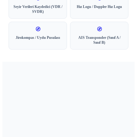
Seyir Verileri Kaydedici (VDR /
Hız Logu / Doppler Hız Logu
SVDR)
🧭
🧭
Jirokompas / Uydu Pusulası
AIS Transponder (Sınıf A /
Sınıf B)